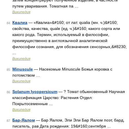
затем концентрируют полученное изделие, в частности
путем уваривания. Томатная па …
Википедия
Квалиа
— «Квалиа»&#160; от лат. qualia (мн. ч.)&#160;
84
свойства, качества, quale (ед. ч.)&#160; какого сорта или
какого рода. Термин, используемый в философии,
преимущественно в англоязычной аналитической
философии сознания, для обозначения сенсорных,&#8230;
…
Википедия
Minuscule
— Насекомые Minuscule Божья коровка с
85
потомством …
Википедия
Solanum lycopersicum
— ? Томат обыкновенный Научная
86
классификация Царство: Растения Отдел:
Покрытосеменные …
Википедия
Бар-Яалом
— Бар Яалом, Эли Эли Бар Яалом поэт, бард,
87
писатель, рав Дата рождения: 19&#160;сентября …