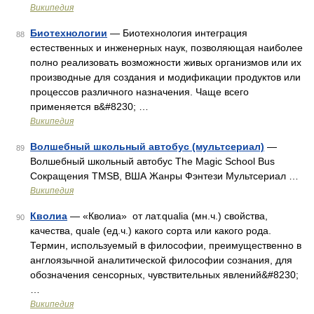
Википедия
Биотехнологии
— Биотехнология интеграция
88
естественных и инженерных наук, позволяющая наиболее
полно реализовать возможности живых организмов или их
производные для создания и модификации продуктов или
процессов различного назначения. Чаще всего
применяется в&#8230; …
Википедия
Волшебный школьный автобус (мультсериал)
—
89
Волшебный школьный автобус The Magic School Bus
Сокращения TMSB, ВША Жанры Фэнтези Мультсериал …
Википедия
Кволиа
— «Кволиа» от лат.qualia (мн.ч.) свойства,
90
качества, quale (ед.ч.) какого сорта или какого рода.
Термин, используемый в философии, преимущественно в
англоязычной аналитической философии сознания, для
обозначения сенсорных, чувствительных явлений&#8230;
…
Википедия